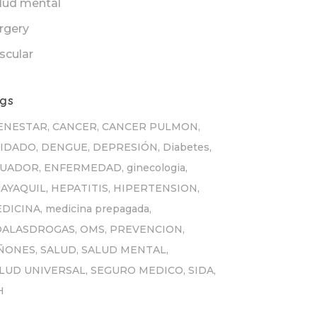
lud mental
rgery
scular
gs
ENESTAR
CANCER
CANCER PULMON
IDADO
DENGUE
DEPRESIÓN
Diabetes
CUADOR
ENFERMEDAD
ginecologia
AYAQUIL
HEPATITIS
HIPERTENSION
DICINA
medicina prepagada
OALASDROGAS
OMS
PREVENCION
ÑONES
SALUD
SALUD MENTAL
LUD UNIVERSAL
SEGURO MEDICO
SIDA
H