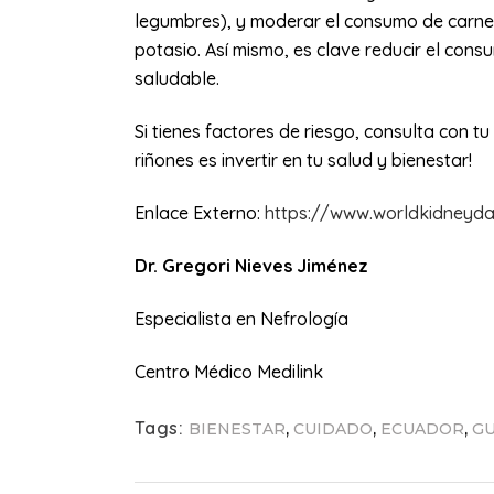
legumbres), y moderar el consumo de carnes
potasio. Así mismo, es clave reducir el co
saludable.
Si tienes factores de riesgo, consulta con 
riñones es invertir en tu salud y bienestar!
Enlace Externo:
https://www.worldkidneyda
Dr. Gregori Nieves Jiménez
Especialista en Nefrología
Centro Médico Medilink
Tags:
,
,
,
BIENESTAR
CUIDADO
ECUADOR
GU