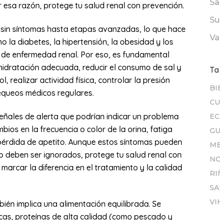
Sa
 esa razón, protege tu salud renal con prevención.
Su
sin síntomas hasta etapas avanzadas, lo que hace
Va
 la diabetes, la hipertensión, la obesidad y los
 de enfermedad renal. Por eso, es fundamental
idratación adecuada, reducir el consumo de sal y
Ta
, realizar actividad física, controlar la presión
BI
hequeos médicos regulares.
CU
eñales de alerta que podrían indicar un problema
E
bios en la frecuencia o color de la orina, fatiga
GU
 pérdida de apetito. Aunque estos síntomas pueden
ME
o deben ser ignorados, protege tu salud renal con
N
arcar la diferencia en el tratamiento y la calidad
RI
SA
VI
bién implica una alimentación equilibrada. Se
cas, proteínas de alta calidad (como pescado y