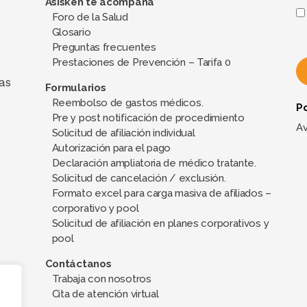
Asisken te acompaña
Foro de la Salud
Glosario
Preguntas frecuentes
Prestaciones de Prevención – Tarifa 0
as
Formularios
Reembolso de gastos médicos.
Po
A
Pre y post notificación de procedimiento
l
Av
Solicitud de afiliación individual
t
Autorización para el pago
e
Declaración ampliatoria de médico tratante.
Solicitud de cancelación / exclusión.
r
Formato excel para carga masiva de afiliados –
n
corporativo y pool
a
Solicitud de afiliación en planes corporativos y
t
pool
i
Contáctanos
v
Trabaja con nosotros
e
Cita de atención virtual
: