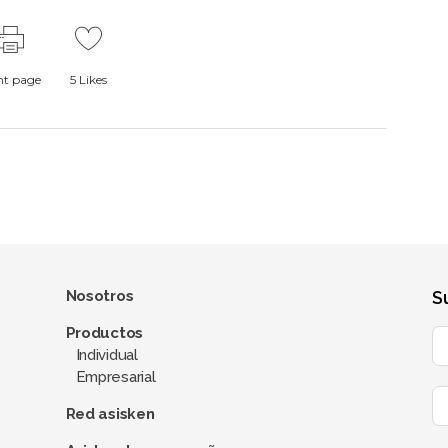
nt page
5
Likes
Nosotros
S
Productos
Individual
Empresarial
Red asisken