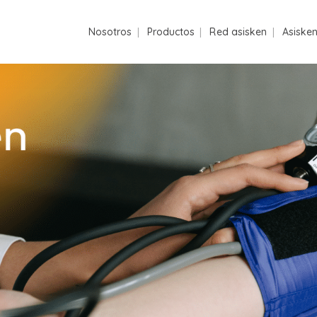
Nosotros
Productos
Red asisken
Asiske