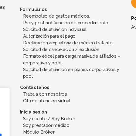
as
Formularios
Reembolso de gastos médicos.
Po
A
Pre y post notificación de procedimiento
l
Av
Solicitud de afiliación individual
t
Autorización para el pago
e
Declaración ampliatoria de médico tratante.
Solicitud de cancelación / exclusión.
r
Formato excel para carga masiva de afiliados –
n
corporativo y pool
a
Solicitud de afiliación en planes corporativos y
t
pool
i
Contáctanos
v
Trabaja con nosotros
e
Cita de atención virtual
:
Inicia sesión
Soy cliente / Soy Bróker
Soy prestador médico
Módulo Bróker