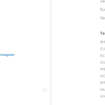
Sa
Su
Va
Ta
BI
CU
Instagram
E
GU
ME
N
RI
SA
VI