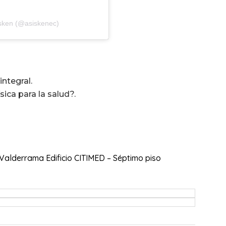
isken (@asiskenec)
ntegral.
sica para la salud?.
derrama⁣⁣⁣⁣ Edificio CITIMED – Séptimo piso⁣⁣