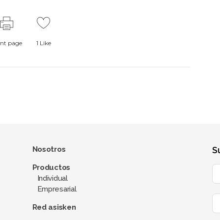
int page
1
Like
Nosotros
S
Productos
Individual
Empresarial
Red asisken