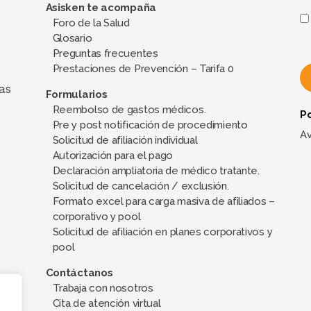
Asisken te acompaña
Foro de la Salud
Glosario
Preguntas frecuentes
Prestaciones de Prevención – Tarifa 0
as
Formularios
Reembolso de gastos médicos.
Po
A
Pre y post notificación de procedimiento
l
Av
Solicitud de afiliación individual
t
Autorización para el pago
e
Declaración ampliatoria de médico tratante.
Solicitud de cancelación / exclusión.
r
Formato excel para carga masiva de afiliados –
n
corporativo y pool
a
Solicitud de afiliación en planes corporativos y
t
pool
i
Contáctanos
v
Trabaja con nosotros
e
Cita de atención virtual