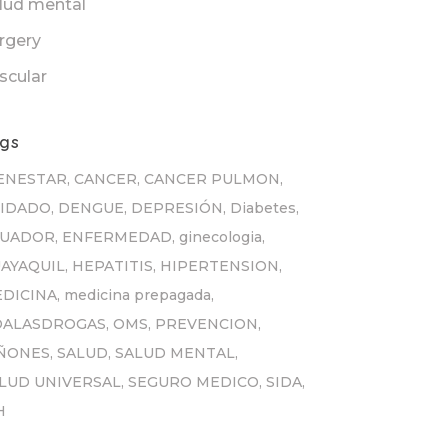
lud mental
rgery
scular
gs
ENESTAR
CANCER
CANCER PULMON
IDADO
DENGUE
DEPRESIÓN
Diabetes
CUADOR
ENFERMEDAD
ginecologia
AYAQUIL
HEPATITIS
HIPERTENSION
DICINA
medicina prepagada
OALASDROGAS
OMS
PREVENCION
ÑONES
SALUD
SALUD MENTAL
LUD UNIVERSAL
SEGURO MEDICO
SIDA
H