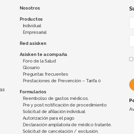
Nosotros
S
Productos
Individual
Empresarial
Red asisken
Asisken te acompaña
Foro de la Salud
Glosario
Preguntas frecuentes
Prestaciones de Prevención – Tarifa 0
as
Formularios
Reembolso de gastos médicos.
Po
A
Pre y post notificación de procedimiento
l
Av
Solicitud de afiliación individual
t
Autorización para el pago
e
Declaración ampliatoria de médico tratante.
Solicitud de cancelación / exclusión.
r