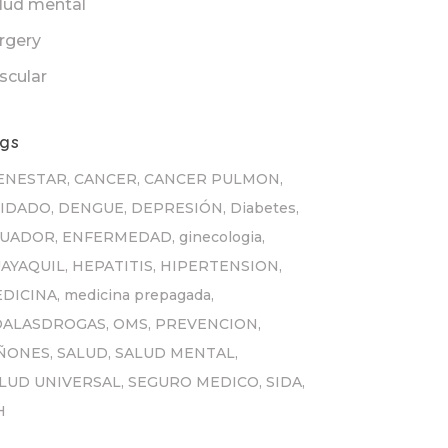
lud mental
rgery
scular
gs
ENESTAR
CANCER
CANCER PULMON
IDADO
DENGUE
DEPRESIÓN
Diabetes
CUADOR
ENFERMEDAD
ginecologia
AYAQUIL
HEPATITIS
HIPERTENSION
DICINA
medicina prepagada
OALASDROGAS
OMS
PREVENCION
ÑONES
SALUD
SALUD MENTAL
LUD UNIVERSAL
SEGURO MEDICO
SIDA
H