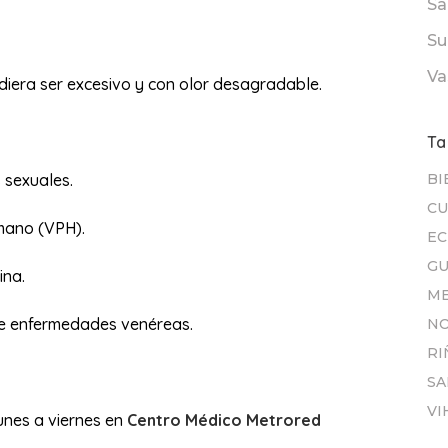
Sa
Su
Va
diera ser excesivo y con olor desagradable.
Ta
 sexuales.
BI
CU
mano (VPH).
E
GU
ina.
ME
 de enfermedades venéreas.
N
RI
SA
VI
unes a viernes en
Centro Médico Metrored