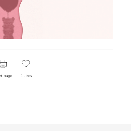
nt page
2
Likes