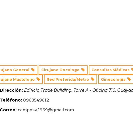
rujano General
Cirujano Oncologo
Consultas Médicas
rujano Mastólogo
Red Preferida/Metro
Ginecología
Dirección:
Edificio Trade Building, Torre A - Oficina 710
,
Guayaq
Teléfono:
0968549612
Correo:
camposv.1969@gmail.com