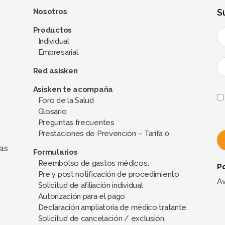
Nosotros
S
Productos
Individual
Empresarial
Red asisken
Asisken te acompaña
Foro de la Salud
Glosario
Preguntas frecuentes
Prestaciones de Prevención – Tarifa 0
as
Formularios
Reembolso de gastos médicos.
Po
A
Pre y post notificación de procedimiento
l
Av
Solicitud de afiliación individual
t
Autorización para el pago
e
Declaración ampliatoria de médico tratante.
Solicitud de cancelación / exclusión.
r