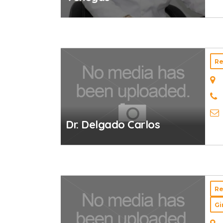
Re
Dr. Delgado Carlos
Re
G