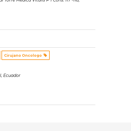
 Torre Medica Vitalis P 1 Cons. 117 -118
,
Cirujano Oncologo
l, Ecuador