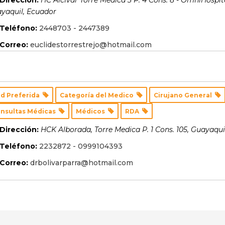
Dirección:
HC Alcivar Torre Medica 3 P. 4 Cons. 8 - OmniHospital
yaquil, Ecuador
Teléfono:
2448703 - 2447389
Correo:
euclidestorrestrejo@hotmail.com
d Preferida
Categoría del Medico
Cirujano General
nsultas Médicas
Médicos
RDA
Dirección:
HCK Alborada, Torre Medica P. 1 Cons. 105
,
Guayaqui
Teléfono:
2232872 - 0999104393
Correo:
drbolivarparra@hotmail.com