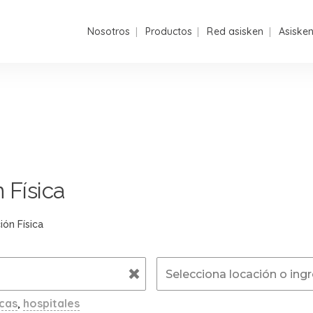
Nosotros
Productos
Red asisken
Asiske
 Física
ión Física
icas
,
hospitales