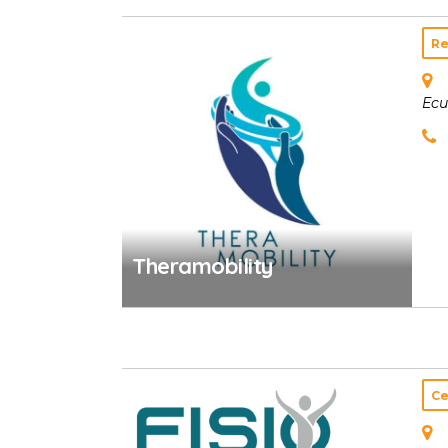
Re
Ecu
Theramobility
Ce