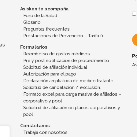
Asisken te acompaña
Foro de la Salud
Glosario
Preguntas frecuentes
Prestaciones de Prevención – Tarifa 0
as
Formularios
Reembolso de gastos médicos.
Po
A
Pre y post notificación de procedimiento
l
Av
Solicitud de afiliación individual
t
Autorización para el pago
e
Declaración ampliatoria de médico tratante.
Solicitud de cancelación / exclusión.
r
Formato excel para carga masiva de afiliados –
n
corporativo y pool
a
Solicitud de afiliación en planes corporativos y
t
pool
i
Contáctanos
v
Trabaja con nosotros
e