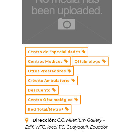
Centro de Especialidades
Centros Médicos
Oftalmologo
Otros Prestadores
Crédito Ambulatorio
Descuento
Centro Oftalmológico
Red Total/Metro+
Dirección:
C.C. Milenium Gallery -
Edif. WTC, local 110
,
Guayaquil, Ecuador