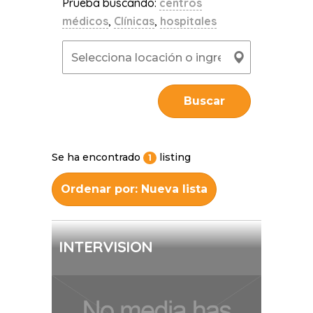
Prueba buscando:
centros
médicos
,
Clínicas
,
hospitales
Buscar
Se ha encontrado
listing
1
Ordenar por: Nueva lista
INTERVISION