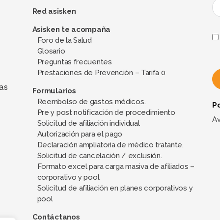
Red asisken
Asisken te acompaña
Foro de la Salud
Glosario
Preguntas frecuentes
Prestaciones de Prevención – Tarifa 0
as
Formularios
Reembolso de gastos médicos.
Po
A
Pre y post notificación de procedimiento
l
Av
Solicitud de afiliación individual
t
Autorización para el pago
e
Declaración ampliatoria de médico tratante.
Solicitud de cancelación / exclusión.
r
Formato excel para carga masiva de afiliados –
n
corporativo y pool
a
Solicitud de afiliación en planes corporativos y
t
pool
i
Contáctanos